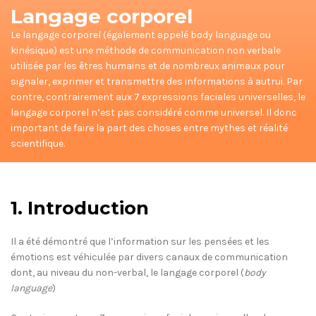
Langage corporel
Le langage corporel (également appelé body language ou
kinésique) est une méthode de communication non verbale
utilisée par les êtres humains et de nombreux animaux pour
signaler, exprimer et transmettre des informations à autrui. Par
contre, contrairement aux 7 expressions faciales universelles, le
langage corporel n’est pas considéré comme universel. Il donc
important de faire la part des choses entre mythes et réalité
scientifique.
1. Introduction
Il a été démontré que l’information sur les pensées et les
émotions est véhiculée par divers canaux de communication
dont, au niveau du non-verbal, le langage corporel (
body
language
)