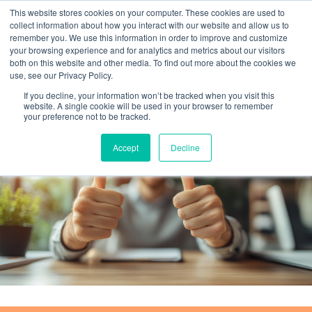
This website stores cookies on your computer. These cookies are used to
collect information about how you interact with our website and allow us to
remember you. We use this information in order to improve and customize
your browsing experience and for analytics and metrics about our visitors
both on this website and other media. To find out more about the cookies we
FR
+33 (0)1 53 53 14 61
use, see our Privacy Policy.
Mon compte
Panier
If you decline, your information won’t be tracked when you visit this
website. A single cookie will be used in your browser to remember
your preference not to be tracked.
Accept
Decline