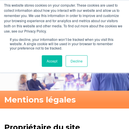
This website stores cookies on your computer. These cookies are used to
collect information about how you interact with our website and allow us to
remember you. We use this information in order to improve and customize
your browsing experience and for analytics and metrics about our visitors
both on this website and other media. To find out more about the cookies we
FR
+33 (0)1 53 53 14 61
use, see our Privacy Policy.
Mon compte
Panier
If you decline, your information won’t be tracked when you visit this
website. A single cookie will be used in your browser to remember
your preference not to be tracked.
Accept
Decline
Mentions légales
Propriétaire du site