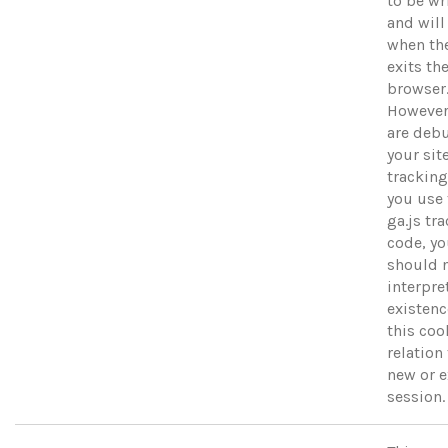
to be wr
and will
when th
exits th
browser
However,
are deb
your sit
trackin
you use 
ga.js tr
code, y
should 
interpre
existenc
this coo
relation 
new or 
session.