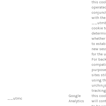
this coo
operated
conjunc
with the
__utm
cookie t
determi
whether 
to estab
new ses
for the u
For bac
compatib
purpose
sites sti
using t
urchin.j
tracking
Google
this coo
__utmc
Analytics
will con