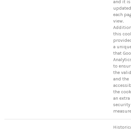
and it is
updated
each pa
view.
Addition
this coo
provide
a uniqu
that Go
Analytic
to ensur
the valid
and the
accessib
the cook
an extra
security
measure
Historica