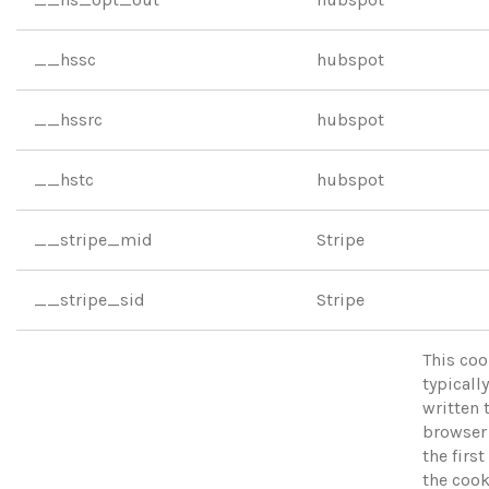
__hssc
hubspot
__hssrc
hubspot
__hstc
hubspot
__stripe_mid
Stripe
__stripe_sid
Stripe
This coo
typically
written 
browser
the first 
the cook