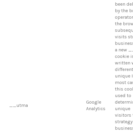
been de
by the 
operator
the bro
subsequ
visits s
busines
a new 
cookie i
written 
differen
unique I
most ca
this coo
used to
Google
determi
__utma
Analytics
unique
visitors 
strategy
busines