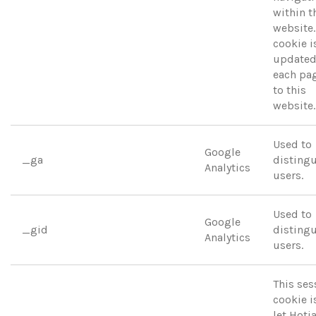
within t
website.
cookie i
updated
each pa
to this
website.
Used to
Google
_ga
disting
Analytics
users.
Used to
Google
_gid
disting
Analytics
users.
This ses
cookie i
let Hotj