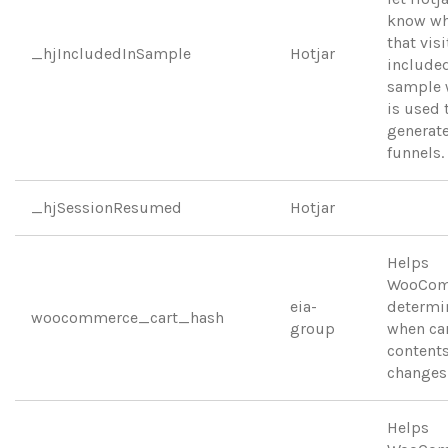
know wh
that visi
_hjIncludedInSample
Hotjar
included
sample 
is used 
generat
funnels.
_hjSessionResumed
Hotjar
Helps
WooCom
eia-
determi
woocommerce_cart_hash
group
when ca
content
changes
Helps