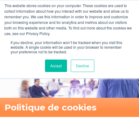
This website stores cookies on your computer. These cookies are used to
collect information about how you interact with our website and allow us to
remember you. We use this information in order to improve and customize
your browsing experience and for analytics and metrics about our visitors
both on this website and other media. To find out more about the cookies we
FR
+33 (0)1 53 53 14 61
use, see our Privacy Policy.
Mon compte
Panier
If you decline, your information won’t be tracked when you visit this
website. A single cookie will be used in your browser to remember
your preference not to be tracked.
Accept
Decline
Politique de cookies