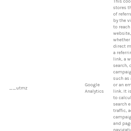
This coo
stores t
of refer
by the v
to reach
website,
whether 
direct 
a referr
link, a 
search, 
campai
such as 
Google
or an em
__utmz
Analytics
link. It 
to calcu
search 
traffic, 
campaig
and pag
navigat