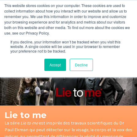
This website stores cookies on your computer. These cookies are used to
collect information about how you interact with our website and allow us to
remember you. We use this information in order to improve and customize
your browsing experience and for analytics and metrics about our visitors
both on this website and other media. To find out more about the cookies we
FR
+33 (0)1 53 53 14 61
use, see our Privacy Policy.
Mon compte
Panier
If you decline, your information won’t be tracked when you visit this
website. A single cookie will be used in your browser to remember
your preference not to be tracked.
Accept
Decline
Lie to me
La série
Lie to me
est inspirée des travaux scientifiques du Dr
Paul Ekman qui peut détecter sur le visage, le corps et la voix des
indices qui permettent de différencier la vérité du mensonge